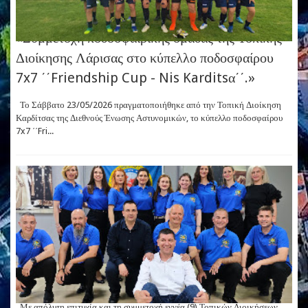
«Συμμετοχή ποδοσφαιρικής ομάδας της Τοπικής
Διοίκησης Λάρισας στο κύπελλο ποδοσφαίρου
7x7 ΄΄Friendship Cup - Nis Karditsα΄΄.»
Το Σάββατο 23/05/2026 πραγματοποιήθηκε από την Τοπική Διοίκηση
Καρδίτσας της Διεθνούς Ένωσης Αστυνομικών, το κύπελλο ποδοσφαίρου
7x7 ΄΄Fri...
Με απόλυτη επιτυχία και τη συμμετοχή εννέα (9) Τοπικών Διοικήσεων