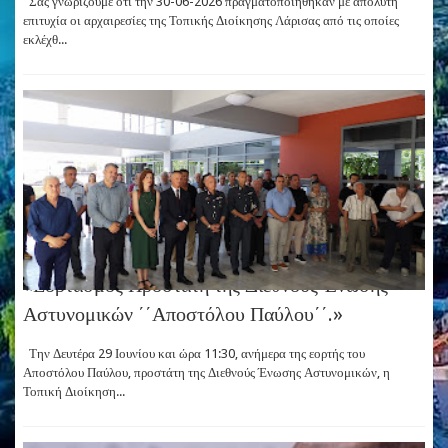
Σας γνωρίζουμε ότι την 30-06-2026 πραγματοποιήθηκαν με απόλυτη
επιτυχία οι αρχαιρεσίες της Τοπικής Διοίκησης Λάρισας από τις οποίες
εκλέχθ...
«Εορτασμός Προστάτη της Διεθνούς Ένωσης
Αστυνομικών ΄΄Αποστόλου Παύλου΄΄.»
Την Δευτέρα 29 Ιουνίου και ώρα 11:30, ανήμερα της εορτής του
Αποστόλου Παύλου, προστάτη της Διεθνούς Ένωσης Αστυνομικών, η
Τοπική Διοίκηση...