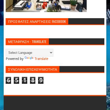
ΠΡΟΣΦΑΤΕΣ ΑΝΑΡΤΗΣΕΙΣ FACEBOOK
ΜΕΤΑΦΡΑΣΗ - TRANSLATE
Powered by
Translate
ΣΥΝΟΛΙΚΗ ΕΠΙΣΚΕΨΙΜΟΤΗΤΑ
6
5
1
8
9