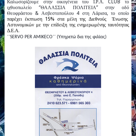
Καλωσορίζουμε στην οικογένεια του Ι.Ρ.Α.
CLUB
το
ιχθυοπωλείο ‘’ΘΑΛΑΣΣΙΑ ΠΟΛΙΤΕΙΑ’’ στην οδό
Θεοφράστου & Ασβεστοπούλου 4 στη Λάρισα, το οποίο
παρέχει έκπτωση 15% στα μέλη της Διεθνούς Ένωσης
Αστυνομικών με την επίδειξη της ενημερωμένης ταυτότητας
Δ.Ε.Α.
΄΄SERVO PER AMIKECO΄΄ (Υπηρετώ δια της φιλίας)