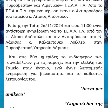
το ταμείο Επαγγελματικής Ασφάλισης Αστυνομικών
Πυροσβεστών και Λιμενικών- Τ.Ε.Α.Α.Π.Λ. Από το
Τ.Ε.Α.Α.Π.Λ. την ενημέρωση έκανε ο Αντιπρόεδρος
του ταμείου κ. Λίτσιος Απόστολος.
Επίσης την Τρίτη 26/11/2024 και ώρα 11:00 έγινε
αντίστοιχη ενημέρωση για το Τ.Ε.Α.Α.Π.Λ. από τον
κ. Λίτσιο Απόστολο και τον Αντιπρόσωπο στο Ν.
Λάρισας κ. Καλαμπούκα Αχιλλέα, στην
Πυροσβεστική Υπηρεσία Λάρισας.
Και στις δύο ημερίδες το ενδιαφέρον των
συναδέλφων για τις παροχές και την εξέλιξη του
Ταμείο ήταν έντονο, ενώ έγινε λεπτομερής
ενημέρωση για βιωσιμότητα και το καθεστώς
λειτουργίας του.
‘
Servo
per
amikeco
’
‘Υπηρετώ δια της