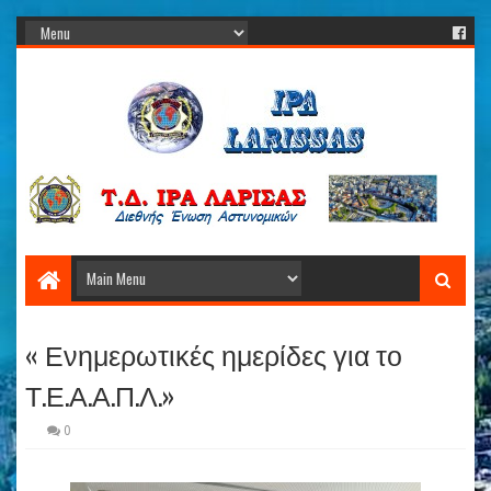
« Ενημερωτικές ημερίδες για το
Τ.Ε.Α.Α.Π.Λ.»
0