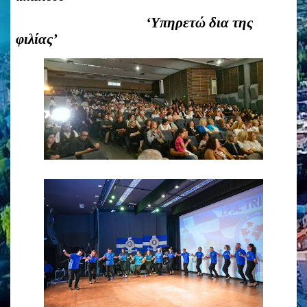
‘Υπηρετώ δια της
φιλίας’