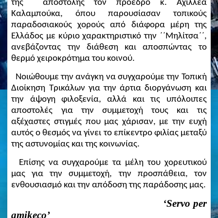
της αποστολής τον πρόεδρο κ. Αχιλλέα
Καλαμπούκα, όπου παρουσίασαν τοπικούς
παραδοσιακούς χορούς από διάφορα μέρη της
Ελλάδος με κύριο χαρακτηριστικό την ΄΄Μηλίτσα΄΄,
ανεβάζοντας την διάθεση και αποσπώντας το
θερμό χειροκρότημα του κοινού.
Νοιώθουμε την ανάγκη να συγχαρούμε την Τοπική
Διοίκηση Τρικάλων για την άρτια διοργάνωση και
την άψογη φιλοξενία, αλλά και τις υπόλοιπες
αποστολές για την συμμετοχή τους και τις
αξέχαστες στιγμές που μας χάρισαν, με την ευχή
αυτός ο θεσμός να γίνει το επίκεντρο φιλίας μεταξύ
της αστυνομίας και της κοινωνίας.
Επίσης να συγχαρούμε τα μέλη του χορευτικού
μας για την συμμετοχή, την προσπάθεια, τον
ενθουσιασμό και την απόδοση της παράδοσης μας.
‘
Servo
per
amikeco
’