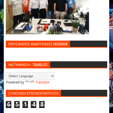
ΠΡΟΣΦΑΤΕΣ ΑΝΑΡΤΗΣΕΙΣ FACEBOOK
ΜΕΤΑΦΡΑΣΗ - TRANSLATE
Powered by
Translate
ΣΥΝΟΛΙΚΗ ΕΠΙΣΚΕΨΙΜΟΤΗΤΑ
6
5
1
4
8