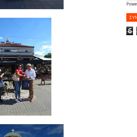
Powe
ΣΥ
6