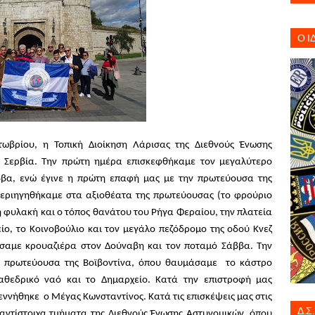
Ο Ι
ωβρίου, η Τοπική Διοίκηση Λάρισας της Διεθνούς Ένωσης
 Σερβία. Την πρώτη ημέρα επισκεφθήκαμε τον μεγαλύτερο
ββα, ενώ έγινε η πρώτη επαφή μας με την πρωτεύουσα της
 περιηγηθήκαμε στα αξιοθέατα της πρωτεύουσας (
το φρούριο
η φυλακή και ο τόπος θανάτου του Ρήγα Φεραίου, την πλατεία
είο, το Κοινοβούλιο και τον μεγάλο πεζόδρομο της οδού Κνεζ
σαμε κρουαζιέρα στον Δούναβη και τον ποταμό Σάββα. Την
ν πρωτεύουσα της Βοϊβοντίνα, όπου θαυμάσαμε το κάστρο
αθεδρικό ναό και το Δημαρχείο. Κατά την επιστροφή μας
εννήθηκε ο Μέγας Κωνσταντίνος. Κατά τις επισκέψεις μας στις
Δ.Σ
α αντίστοιχα τμήματα της Διεθνούς Ένωσης Αστυνομικών, όπου