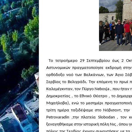
Τ
o
τετραήμερο 29 Σεπτεμβρίου έως 2 Οκτ
Αστυνομικών πραγματοποίησε εκδρομή στην
ορθόδοξο ναό των Βαλκάνιων, των Άγιο Σά
Σερβίας το Βελιγράδι. Την επόμενη το πρωί
Καλεμέγκνταν, τον Πύργο
Nebosja
, που ήταν 
Δημοκρατίας , το Εθνικό Θέατρο , το Δημαρχ
Μιχαήλοβα), ενώ το μεσημέρι πραγματοποιή
τρίτη ημέρα ταξιδέψαμε στο Νόβισαντ, τη
Petrovaradin
,την πλατεία
Slobodan
, τον κ
ξεναγηθήκαμε στην ιστορική πόλη Νις , όπου γ
πόλεις της Σερβίας έγιναν συναντήσεις με τ