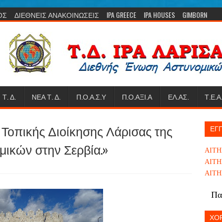
ΟΣ
ΔΙΕΘΝΕΙΣ ΑΝΑΚΟΙΝΩΣΕΙΣ
IPA GREECE
IPA HOUSES
GIMBORN
Τ. Δ.
ΝΕΑ Τ. Δ.
Π.Ο.Α.Σ.Υ
Π.Ο.ΑΞΙ.Α
ΕΛ.ΑΣ.
Τ.Ε.Α
 Τοπικής Διοίκησης Λάρισας της
ΕΓΓ
ικών στην Σερβία.»
ΑΙΤΗ
ΑΙΤΗ
ΑΙΤΗ
Πα
ΧΟΡ