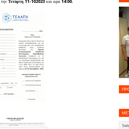
ι την
Τετάρτη
11-10­2023
και ώρα
14:00.
ΠΡΟ
ΜΕΤ