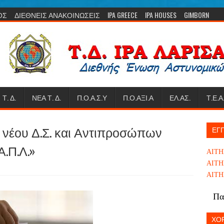
ΟΣ
ΔΙΕΘΝΕΙΣ ΑΝΑΚΟΙΝΩΣΕΙΣ
IPA GREECE
IPA HOUSES
GIMBORN
Τ. Δ.
ΝΕΑ Τ. Δ.
Π.Ο.Α.Σ.Υ
Π.Ο.ΑΞΙ.Α
ΕΛ.ΑΣ.
Τ.Ε.Α
η νέου Δ.Σ. και Αντιπροσώπων
ΕΓΓ
Α.Π.Λ.»
ΑΙΤΗ
ΑΙΤΗ
ΑΙΤΗ
Πα
ΧΟΡ