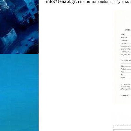
info
@
teaapl
.
gr
,
είτε αυτοπροσώπως μέχρι κα