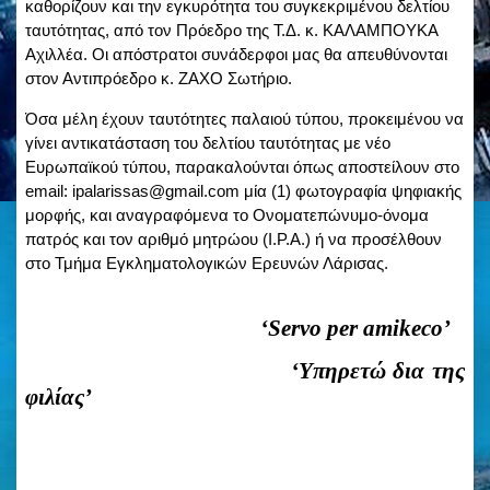
καθορίζουν και την εγκυρότητα του συγκεκριμένου δελτίου
ταυτότητας, από τον Πρόεδρο της Τ.Δ. κ. ΚΑΛΑΜΠΟΥΚΑ
Αχιλλέα.
Οι απόστρατοι συνάδερφοι μας θα απευθύνονται
στον Αντιπρόεδρο κ. ΖΑΧΟ Σωτήριο.
Όσα μέλη έχουν ταυτότητες παλαιού τύπου, προκειμένου να
γίνει αντικατάσταση του δελτίου ταυτότητας με νέο
Ευρωπαϊκού τύπου, παρακαλούνται όπως αποστείλουν στο
email: ipalarissas@gmail.com μία (1) φωτογραφία ψηφιακής
μορφής, και αναγραφόμενα το Ονοματεπώνυμο-όνομα
πατρός και τον αριθμό μητρώου (I.P.A.) ή να προσέλθουν
στο Τμήμα Εγκληματολογικών Ερευνών Λάρισας.
‘
Servo
per
amikeco
’
‘Υπηρετώ δια της
φιλίας’